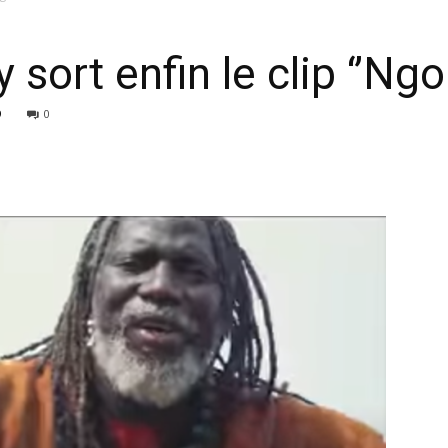
 sort enfin le clip ‘’Ngo
9
0