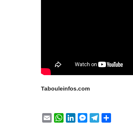
Tabouleinfos.com
Email
WhatsApp
LinkedIn
Messenge
Telegr
Part