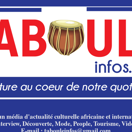
n média d'actualité culturelle africaine et internat
nterview, Découverte, Mode, People, Tourisme, Vid
E-mail : tabouleinfos@gmail.com