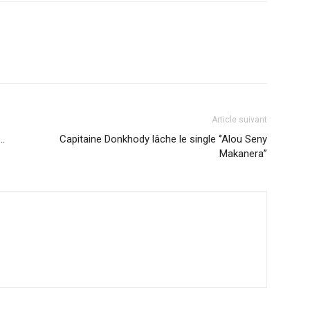
Article suivant
r…
Capitaine Donkhody lâche le single ‘’Alou Seny
Makanera’’