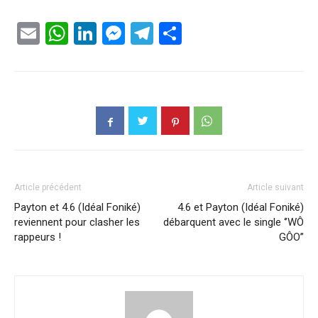
Email
WhatsApp
LinkedIn
Messenger
Telegram
Partager
Article précédent
Article suivant
Payton et 4.6 (Idéal Foniké)
4.6 et Payton (Idéal Foniké)
reviennent pour clasher les
débarquent avec le single ‘’WÔ
rappeurs !
GÔO’’