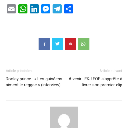
Email
WhatsApp
LinkedIn
Messenger
Telegram
Partager
Article précédent
Article suivant
Doolay prince : « Les guinéens
A venir : FKJ FOF s’apprête à
aiment le reggae » (interview)
livrer son premier clip