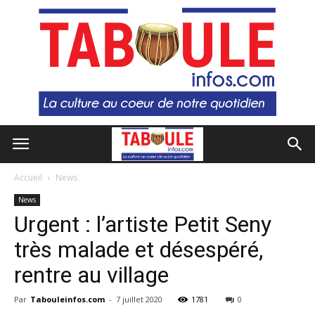
Accueil
News
News
Urgent : l’artiste Petit Seny
très malade et désespéré,
rentre au village
Par
Tabouleinfos.com
-
7 juillet 2020
1781
0