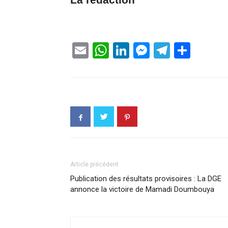
La rédaction
Email
WhatsApp
LinkedIn
Messenge
Telegr
Part
Article précédent
Publication des résultats provisoires : La DGE
annonce la victoire de Mamadi Doumbouya