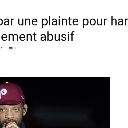
 par une plainte pour h
ciement abusif
92
0