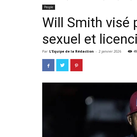
People
Will Smith visé
sexuel et licen
Par
L'Equipe de la Rédaction
-
2 janvier 2026
4