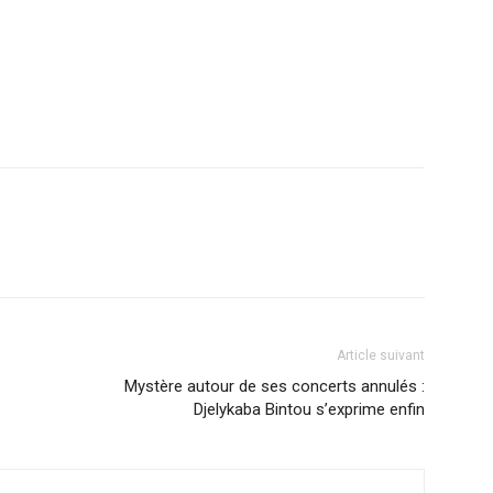
r
am
ager
Article suivant
Mystère autour de ses concerts annulés :
Djelykaba Bintou s’exprime enfin