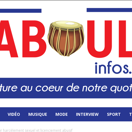
VIDÉO
MUSIQUE
MODE
INTERVIEW
SPORT
T
ur harcèlement sexuel et licenciement abusif