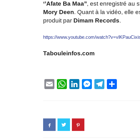
‘’Afate Ba Maa’’
, est enregistré au
Mory Deen
. Quant à la vidéo, elle 
produit par
Dimam Records
.
https://www.youtube.com/watch?v=vlKPauCixi
Tabouleinfos.com
Email
WhatsApp
LinkedIn
Messenge
Telegr
Part