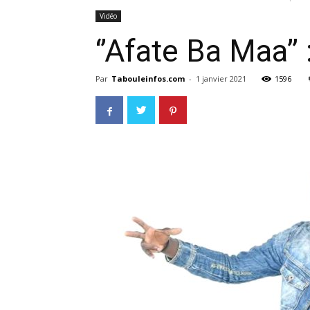
Vidéo
‘’Afate Ba Maa’’
Par
Tabouleinfos.com
-
1 janvier 2021
1596