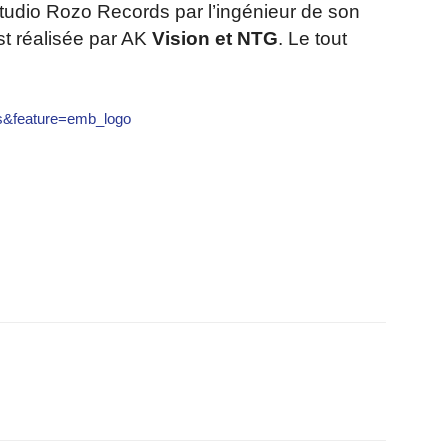
 studio Rozo Records par l’ingénieur de son
est réalisée par AK
Vision et NTG
. Le tout
s&feature=emb_logo
r
am
ager