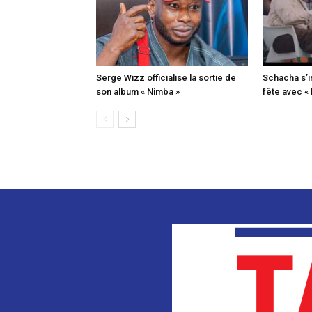
Serge Wizz officialise la sortie de
Schacha s’i
son album « Nimba »
fête avec «