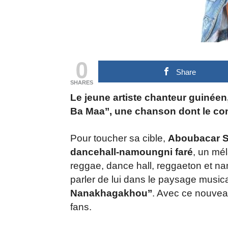
0
Share
SHARES
Le jeune artiste chanteur guinéen,
Ba Maa’’, une chanson dont le con
Pour toucher sa cible,
Aboubacar S
dancehall-namoungni faré
, un mé
reggae, dance hall, reggaeton et nam
parler de lui dans le paysage musica
Nanakhagakhou’’
. Avec ce nouvea
fans.