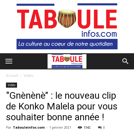
Accueil
Vidéo
Vidéo
‘’Gnènènè’’ : le nouveau clip
de Konko Malela pour vous
souhaiter bonne année !
Par
Tabouleinfos.com
-
1 janvier 2021
1542
0