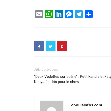
Email
WhatsApp
LinkedIn
Messenge
Telegr
Part
Article précédent
‘’Deux Vedettes sur scène’’ : Petit Kandia et Fat
Kouyaté prêts pour le show
Tabouleinfos.com