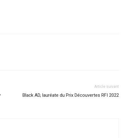
r
am
ager
Article suivant
y
Black AD, lauréate du Prix Découvertes RFI 2022