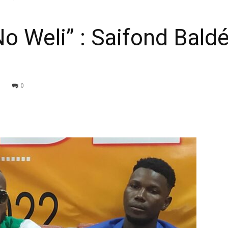
o Weli’’ : Saifond Bald
0