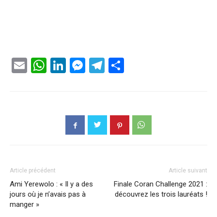
Email
WhatsApp
LinkedIn
Messenger
Telegram
Partager
Article précédent
Article suivant
Ami Yerewolo : « Il y a des
Finale Coran Challenge 2021 :
jours où je n’avais pas à
découvrez les trois lauréats !
manger »