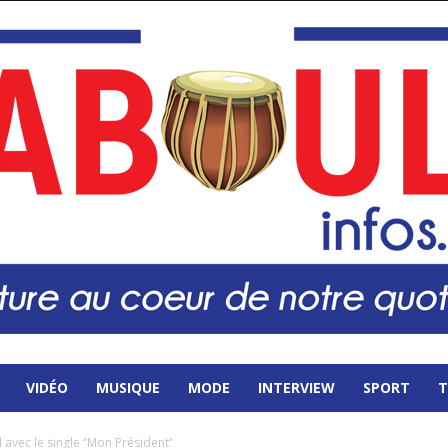
VIDÉO
MUSIQUE
MODE
INTERVIEW
SPORT
T
avec le single ‘’Mon Président’’