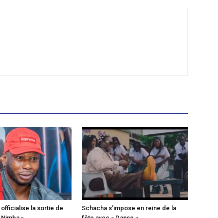
fficialise la sortie de
Schacha s’impose en reine de la
« Nimba »
fête avec « Danse »