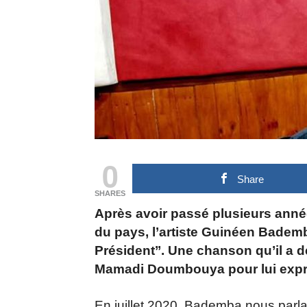
0
Share
SHARES
Après avoir passé plusieurs anné
du pays, l’artiste Guinéen Bademb
Président’’. Une chanson qu’il a d
Mamadi Doumbouya pour lui exprim
En juillet 2020, Bademba nous parlai