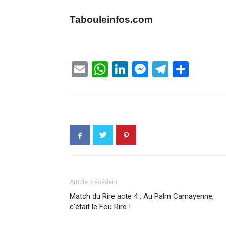
Tabouleinfos.com
Email
WhatsApp
LinkedIn
Messenge
Telegr
Part
Article précédent
Match du Rire acte 4 : Au Palm Camayenne,
c’était le Fou Rire !