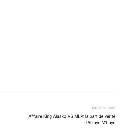
r
am
ager
Article suivant
Affaire King Alasko VS MLP: la part de vérité
d’Ablaye M’baye