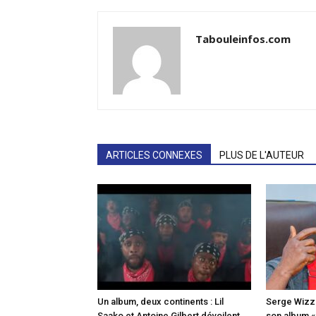
Tabouleinfos.com
ARTICLES CONNEXES
PLUS DE L'AUTEUR
Un album, deux continents : Lil
Serge Wizz o
Saako et Antoine Gilbert dévoilent
son album 