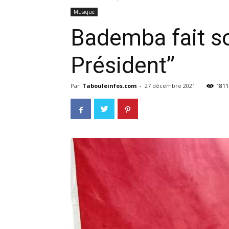
Musique
Bademba fait so
Président’’
Par
Tabouleinfos.com
-
27 décembre 2021
1811