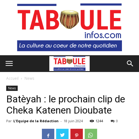
Accueil
News
News
Batèyah : le prochain clip de
Cheka Katenen Dioubate
Par
L'Equipe de la Rédaction
-
18 juin 2024
1244
0