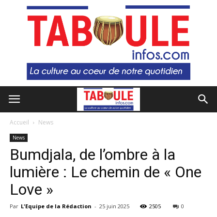
Accueil
News
News
Bumdjala, de l’ombre à la
lumière : Le chemin de « One
Love »
Par
L'Equipe de la Rédaction
-
25 juin 2025
2505
0