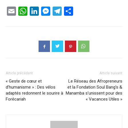
Email
WhatsApp
LinkedIn
Messenger
Telegram
Partager
Article précédent
Article suivant
« Geste de cœur et
Le Réseau des Afropreneurs
d’humanisme » : Des vélos
et la Fondation Soul Bang’s &
adaptés redonnent le sourire à
Manamba s’unissent pour des
Forécariah
« Vacances Utiles »