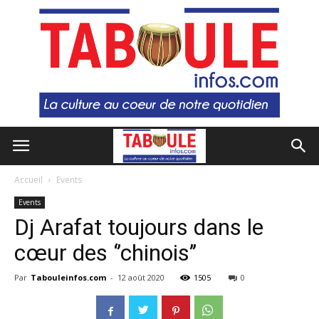
Accueil
Events
Events
Dj Arafat toujours dans le
cœur des ‘’chinois’’
Par
Tabouleinfos.com
-
12 août 2020
1505
0