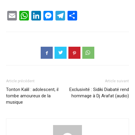
Email
WhatsApp
LinkedIn
Messenger
Telegram
Partager
Article précédent
Article suivant
Tonton Kalil : adolescent, il
Exclusivité : Sidiki Diabaté rend
tombe amoureux de la
hommage à Dj Arafat (audio)
musique