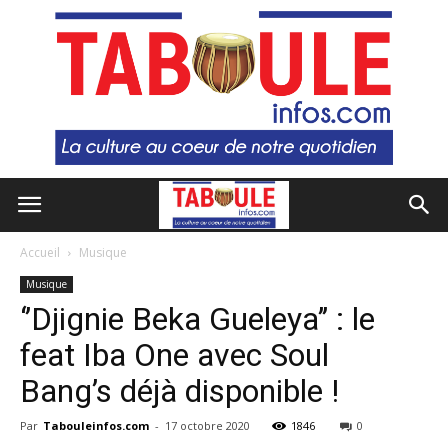
Accueil
Musique
Musique
‘’Djignie Beka Gueleya’’ : le
feat Iba One avec Soul
Bang’s déjà disponible !
Par
Tabouleinfos.com
-
17 octobre 2020
1846
0