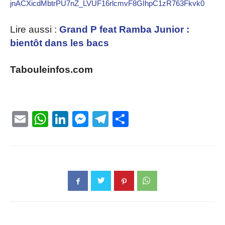
jnACXicdMbtrPU7nZ_LVUF16rlcmvF8GIhpC1zR763Fkvk0
Lire aussi :
Grand P feat Ramba Junior :
bientôt dans les bacs
Tabouleinfos.com
Email
WhatsApp
LinkedIn
Messenger
Telegram
Partager