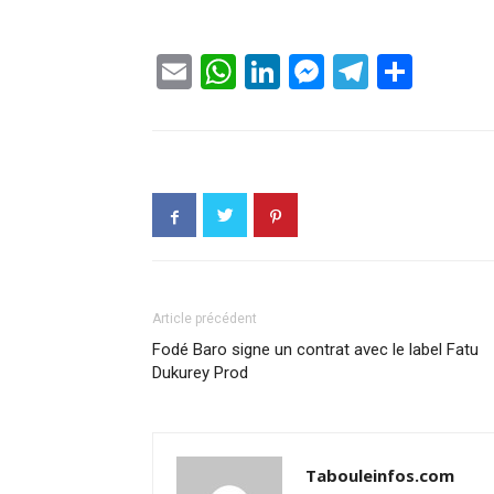
Email
WhatsApp
LinkedIn
Messenge
Telegr
Part
Article précédent
Fodé Baro signe un contrat avec le label Fatu
Dukurey Prod
Tabouleinfos.com