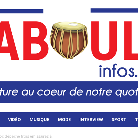
VIDÉO
MUSIQUE
MODE
INTERVIEW
SPORT
T
c dépêche trois émissaires à...