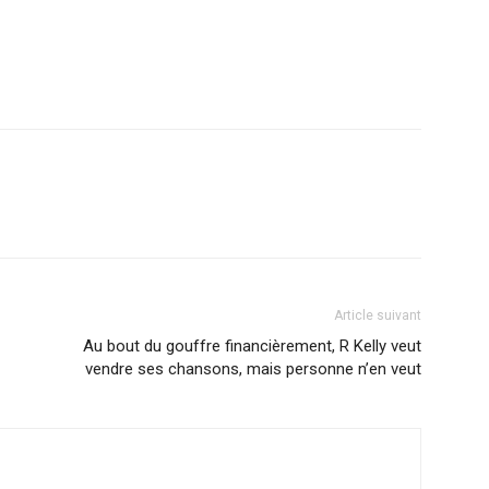
r
am
ager
Article suivant
Au bout du gouffre financièrement, R Kelly veut
vendre ses chansons, mais personne n’en veut