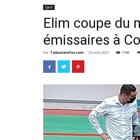
Sport
Elim coupe du 
émissaires à C
Par
Tabouleinfos.com
-
25 août 2021
1169