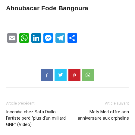
Aboubacar Fode Bangoura
Email
WhatsApp
LinkedIn
Messenger
Telegram
Partager
Article précédent
Article suivant
Incendie chez Safa Diallo :
Mety Med offre son
l’artiste perd ‘’plus d’un milliard
anniversaire aux orphelins
GNF’’ (Vidéo)