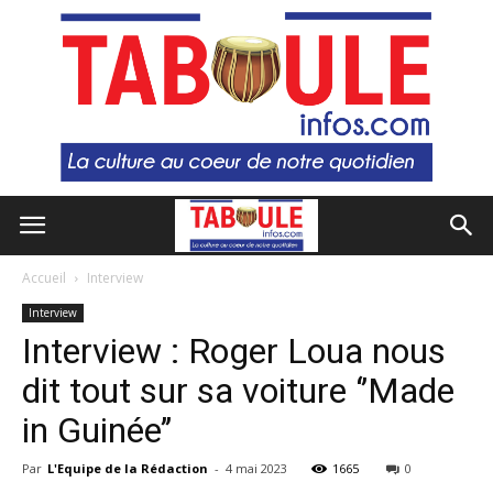
Accueil
Interview
Interview
Interview : Roger Loua nous
dit tout sur sa voiture ‘’Made
in Guinée’’
Par
L'Equipe de la Rédaction
-
4 mai 2023
1665
0