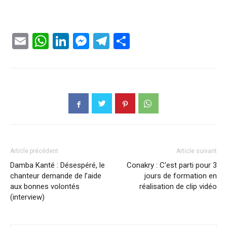
Email
WhatsApp
LinkedIn
Messenger
Telegram
Partager
Article précédent
Article suivant
Damba Kanté : Désespéré, le
Conakry : C’est parti pour 3
chanteur demande de l’aide
jours de formation en
aux bonnes volontés
réalisation de clip vidéo
(interview)