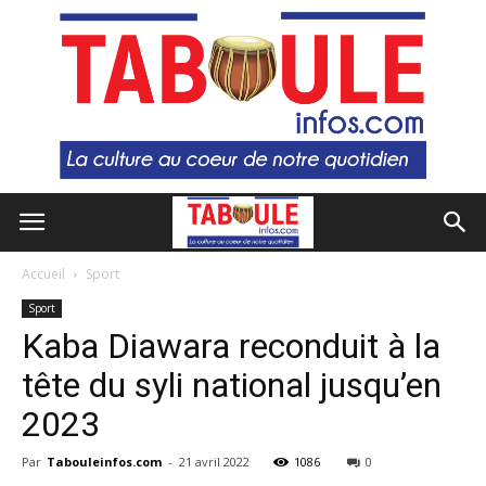
Accueil
Sport
Sport
Kaba Diawara reconduit à la
tête du syli national jusqu’en
2023
Par
Tabouleinfos.com
-
21 avril 2022
1086
0