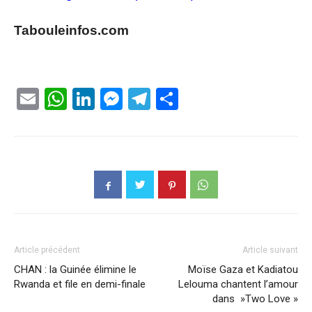
Tabouleinfos.com
Email
WhatsApp
LinkedIn
Messenger
Telegram
Partager
Article précédent
Article suivant
CHAN : la Guinée élimine le
Moïse Gaza et Kadiatou
Rwanda et file en demi-finale
Lelouma chantent l’amour
dans »Two Love »