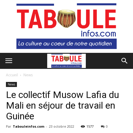
Accueil
News
News
Le collectif Musow Lafia du
Mali en séjour de travail en
Guinée
Par
Tabouleinfos.com
-
23 octobre 2022
1577
0