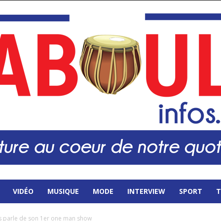
VIDÉO
MUSIQUE
MODE
INTERVIEW
SPORT
T
 parle de son 1er one man show