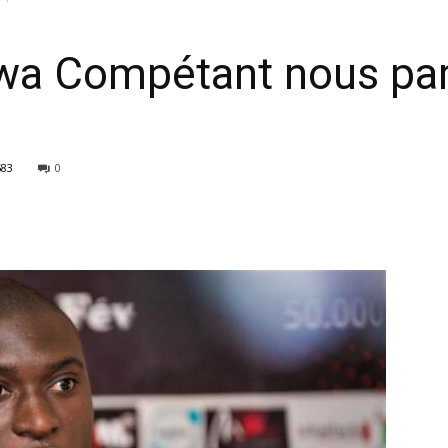
wa Compétant nous par
583
0