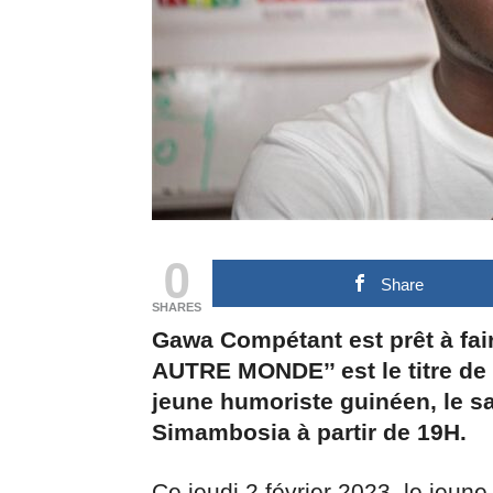
0
Share
SHARES
Gawa Compétant est prêt à fa
AUTRE MONDE’’ est le titre de c
jeune humoriste guinéen, le sa
Simambosia à partir de 19H.
Ce jeudi 2 février 2023, le jeun