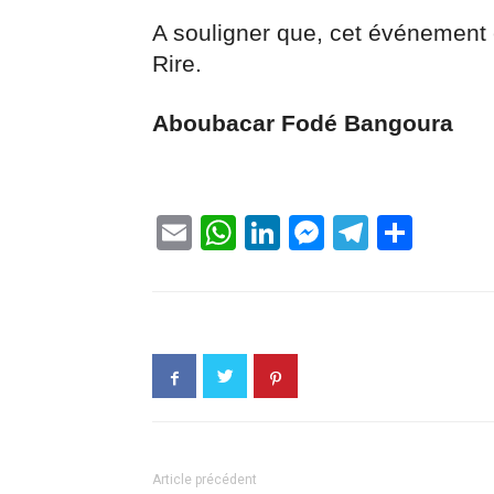
A souligner que, cet événement
Rire.
Aboubacar Fodé Bangoura
Email
WhatsApp
LinkedIn
Messenge
Telegr
Part
Article précédent