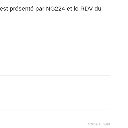
 est présenté par NG224 et le RDV du
r
am
ager
Article suivant