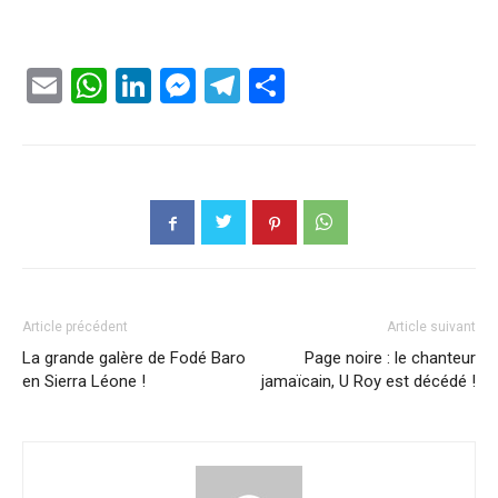
Email
WhatsApp
LinkedIn
Messenger
Telegram
Partager
Article précédent
Article suivant
La grande galère de Fodé Baro
Page noire : le chanteur
en Sierra Léone !
jamaïcain, U Roy est décédé !