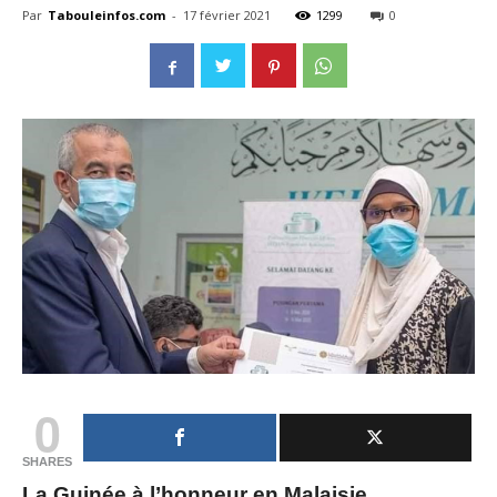
Par
Tabouleinfos.com
-
17 février 2021
1299
0
0
SHARES
La Guinée à l’honneur en Malaisie.