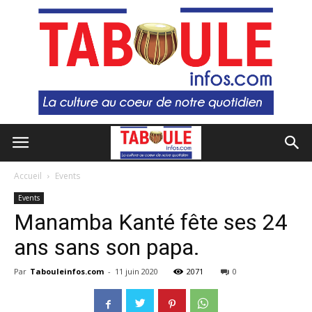
Accueil
Events
Events
Manamba Kanté fête ses 24
ans sans son papa.
Par
Tabouleinfos.com
-
11 juin 2020
2071
0