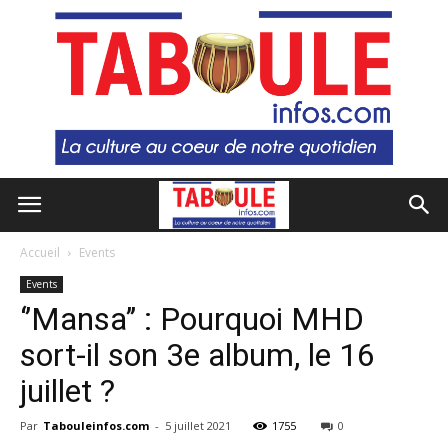
Accueil
Events
Events
‘’Mansa’’ : Pourquoi MHD
sort-il son 3e album, le 16
juillet ?
Par
Tabouleinfos.com
-
5 juillet 2021
1755
0