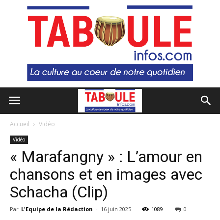
Accueil
Vidéo
Vidéo
« Marafangny » : L’amour en
chansons et en images avec
Schacha (Clip)
Par
L'Equipe de la Rédaction
-
16 juin 2025
1089
0