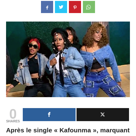
0
SHARES
Après le single « Kafounma », marquant