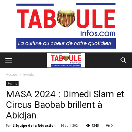
Accueil
Events
Events
MASA 2024 : Dimedi Slam et
Circus Baobab brillent à
Abidjan
Par
L'Equipe de la Rédaction
-
16 avril 2024
1345
0