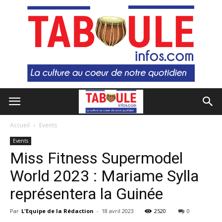
Accueil
Events
Events
Miss Fitness Supermodel
World 2023 : Mariame Sylla
représentera la Guinée
Par
L'Equipe de la Rédaction
-
18 avril 2023
2520
0