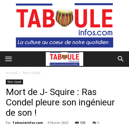
Accueil
Non classé
Non classé
Mort de J- Squire : Ras
Condel pleure son ingénieur
de son !
Par
Tabouleinfos.com
-
4 février 2022
928
0