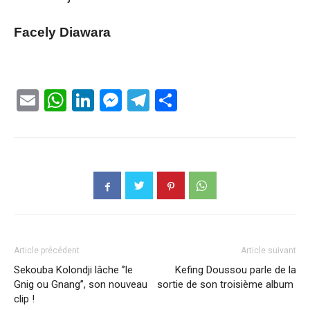
Facely Diawara
Email
WhatsApp
LinkedIn
Messenger
Telegram
Partager
Article précédent
Article suivant
Sekouba Kolondji lâche ‘’le
Kefing Doussou parle de la
Gnig ou Gnang’’, son nouveau
sortie de son troisième album
clip !