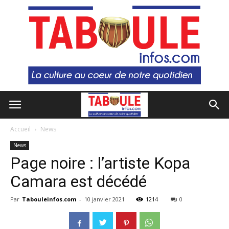
Accueil
News
News
Page noire : l’artiste Kopa
Camara est décédé
Par
Tabouleinfos.com
-
10 janvier 2021
1214
0