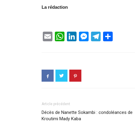
La rédaction
Email
WhatsApp
LinkedIn
Messenge
Telegr
Part
Article précédent
Décès de Nanette Sokambi : condoléances de
Kroutimi Mady Kaba