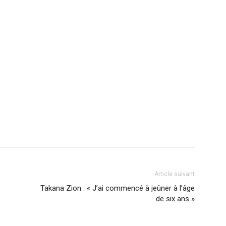
r
am
ager
Article suivant
Takana Zion : « J’ai commencé à jeûner à l’âge
de six ans »