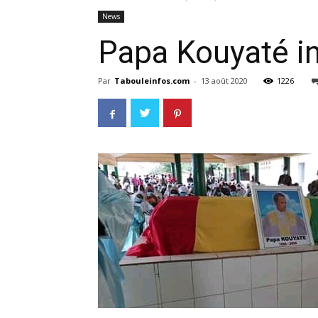
News
Papa Kouyaté i
Par
Tabouleinfos.com
-
13 août 2020
1226