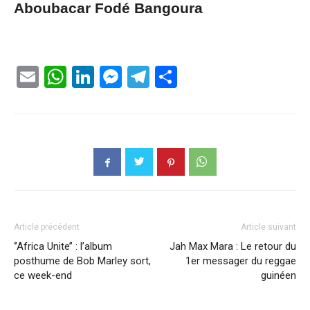
Aboubacar Fodé Bangoura
Email
WhatsApp
LinkedIn
Messenger
Telegram
Partager
Article précédent
Article suivant
‘’Africa Unite’’ : l’album
Jah Max Mara : Le retour du
posthume de Bob Marley sort,
1er messager du reggae
ce week-end
guinéen