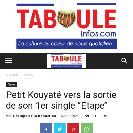
Accueil
News
News
Petit Kouyaté vers la sortie
de son 1er single ‘’Etape’’
Par
L'Equipe de la Rédaction
-
6 août 2023
941
0