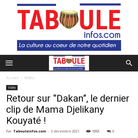
Accueil
Vidéo
Vidéo
Retour sur ‘’Dakan’’, le dernier
clip de Mama Djelikany
Kouyaté !
Par
Tabouleinfos.com
-
5 décembre 2021
1351
0