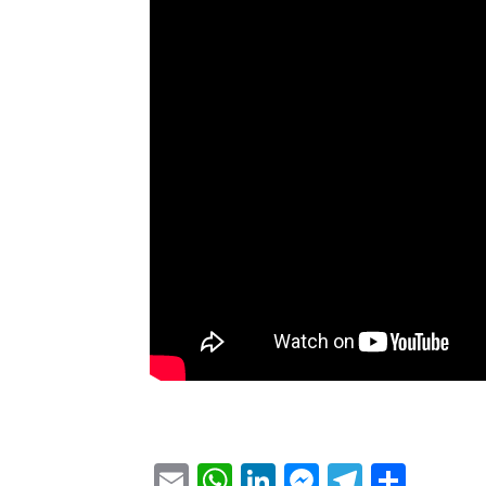
Email
WhatsApp
LinkedIn
Messenge
Telegr
Part