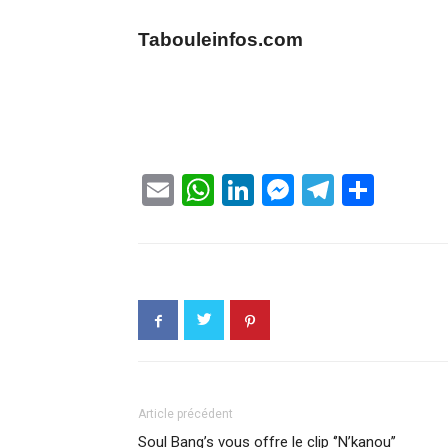
Tabouleinfos.com
Email
WhatsApp
LinkedIn
Messenge
Telegr
Part
Article précédent
Soul Bang’s vous offre le clip ‘’N’kanou’’