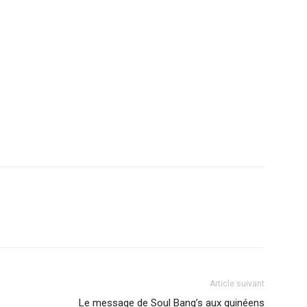
r
am
ager
Article suivant
Le message de Soul Bang’s aux guinéens