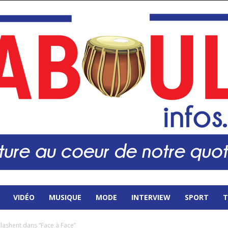
VIDÉO
MUSIQUE
MODE
INTERVIEW
SPORT
T
shent dans ‘’Face à Face’’