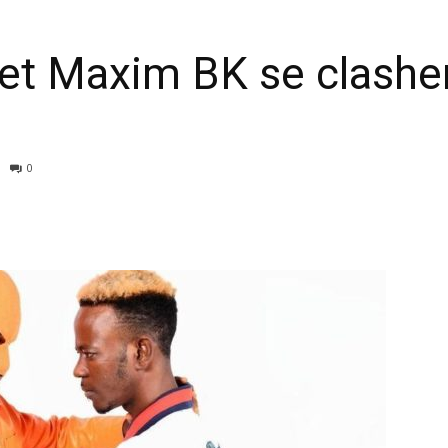
t Maxim BK se clashent
0