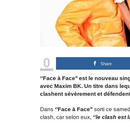
0
Share
SHARES
‘’Face à Face’’ est le nouveau si
avec Maxim BK. Un titre dans leq
clashent sévèrement et défendent 
Dans
‘’Face à Face’’
sorti ce samed
clash, car selon eux,
‘’le clash est 