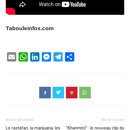
Tabouleinfos.com
Email
WhatsApp
LinkedIn
Messenger
Telegram
Partager
Article précédent
Article suivant
Le rastafari, la marijuana, les
‘’Khanmito’’ : le nouveau clip du