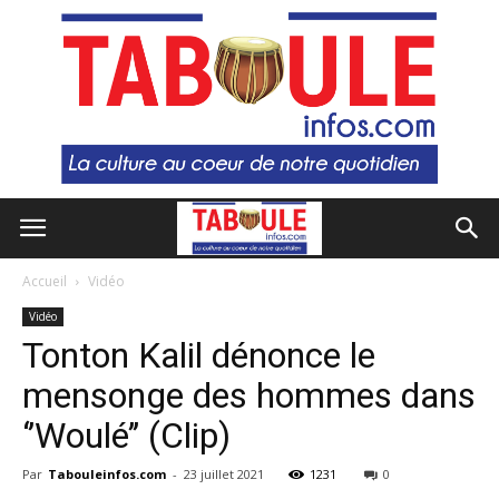
Accueil
Vidéo
Vidéo
Tonton Kalil dénonce le
mensonge des hommes dans
‘’Woulé’’ (Clip)
Par
Tabouleinfos.com
-
23 juillet 2021
1231
0