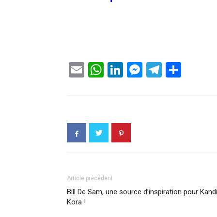
Email
WhatsApp
LinkedIn
Messenge
Telegr
Part
Article précédent
Bill De Sam, une source d’inspiration pour Kand
Kora !