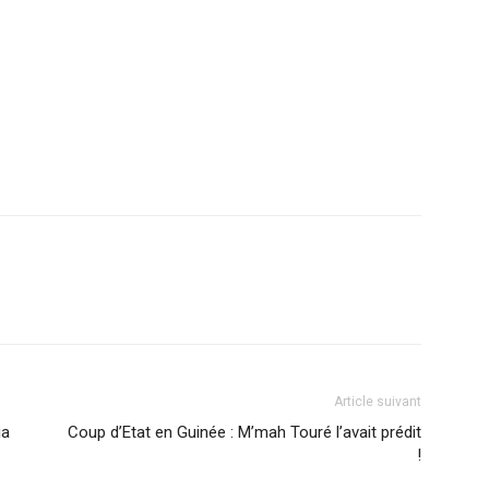
r
am
ager
Article suivant
ia
Coup d’Etat en Guinée : M’mah Touré l’avait prédit
!