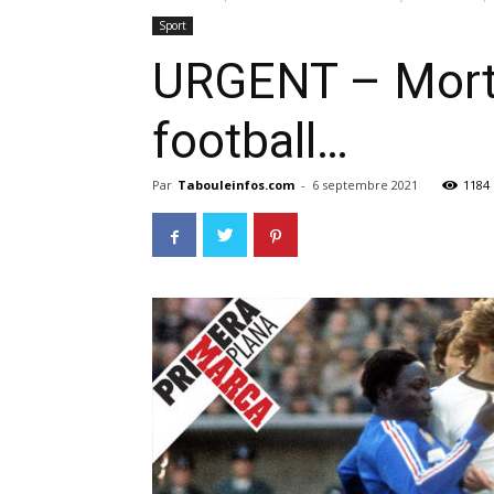
Sport
URGENT – Mort d
football…
Par
Tabouleinfos.com
-
6 septembre 2021
1184