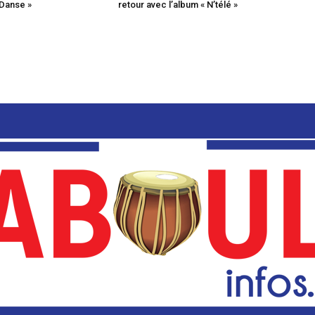
 Danse »
retour avec l’album « N’télé »