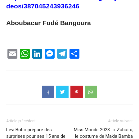
deos/387045243936246
Aboubacar Fodé Bangoura
Email
WhatsApp
LinkedIn
Messenger
Telegram
Partager
Article précédent
Article suivant
Levi Bobo prépare des
Miss Monde 2023 : « Zabaï »,
surprises pour ses 15 ans de
le costume de Makia Bamba