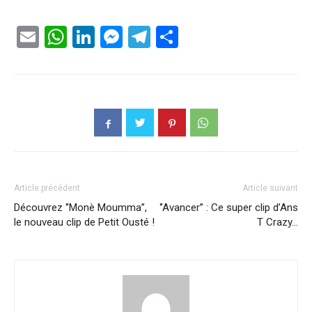
Email
WhatsApp
LinkedIn
Messenger
Telegram
Partager
Article précédent
Article suivant
Découvrez ‘’Monè Moumma’’,
‘’Avancer’’ : Ce super clip d’Ans
le nouveau clip de Petit Ousté !
T Crazy…