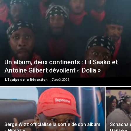
Un album, deux continents : Lil Saako et
Antoine Gilbert dévoilent « Dolla »
L'Equipe de la Rédaction
-
7 août 2026
Serge Wizz officialise la sortie de son album
Schacha s
« Nimba »
Danse »