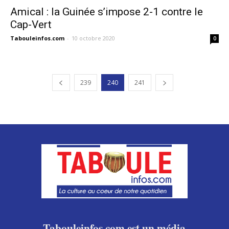
Amical : la Guinée s’impose 2-1 contre le
Cap-Vert
Tabouleinfos.com
-
10 octobre 2020
0
239
240
241
Tabouleinfos.com est un média