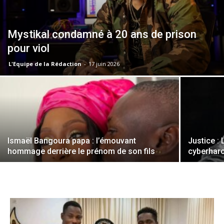
Mystikal condamné à 20 ans de prison
pour viol
L'Equipe de la Rédaction
-
17 juin 2026
Ismaël Bangoura papa : l’émouvant
Justice :
hommage derrière le prénom de son fils
cyberhar