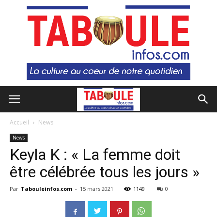
Accueil
News
News
Keyla K : « La femme doit
être célébrée tous les jours »
Par
Tabouleinfos.com
-
15 mars 2021
1149
0