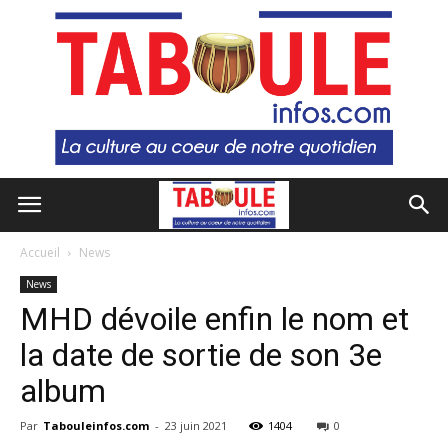
Accueil
News
News
MHD dévoile enfin le nom et
la date de sortie de son 3e
album
Par
Tabouleinfos.com
-
23 juin 2021
1404
0