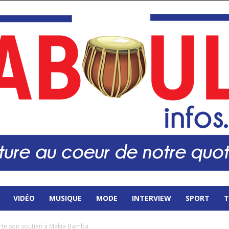
VIDÉO
MUSIQUE
MODE
INTERVIEW
SPORT
T
rte son soutien à Makia Bamba