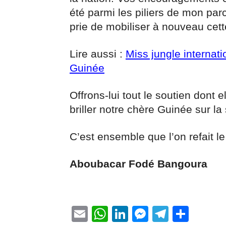
été parmi les piliers de mon par
prie de mobiliser à nouveau cet
Lire aussi :
Miss jungle internat
Guinée
Offrons-lui tout le soutien dont el
briller notre chère Guinée sur la
C’est ensemble que l’on refait le
Aboubacar Fodé Bangoura
Email
WhatsApp
LinkedIn
Messenge
Telegr
Part