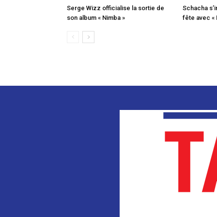
Serge Wizz officialise la sortie de
Schacha s’i
son album « Nimba »
fête avec «