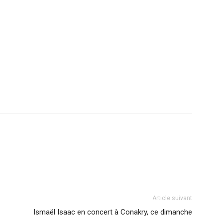
r
am
ager
Article suivant
Ismaël Isaac en concert à Conakry, ce dimanche