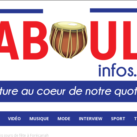
VIDÉO
MUSIQUE
MODE
INTERVIEW
SPORT
T
is jours de fête à Forécariah