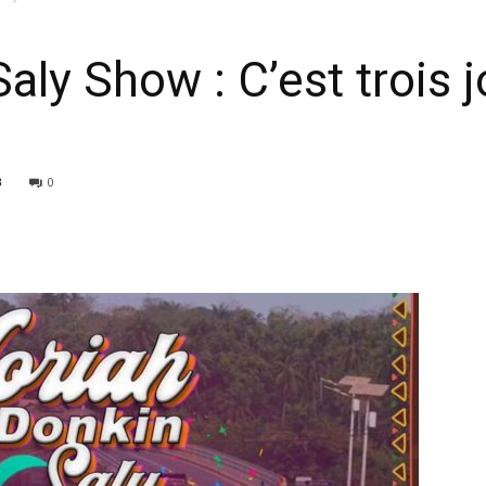
ly Show : C’est trois j
3
0