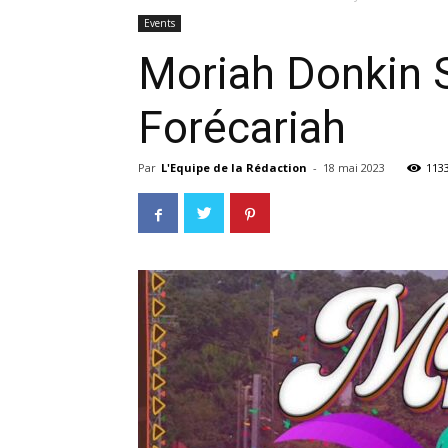
Events
Moriah Donkin Sa
Forécariah
Par
L'Equipe de la Rédaction
-
18 mai 2023
113