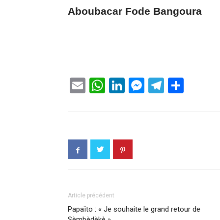
Aboubacar Fode Bangoura
Email
WhatsApp
LinkedIn
Messenge
Telegr
Part
Article précédent
Papaïto : « Je souhaite le grand retour de
Sèmbèdèkè »