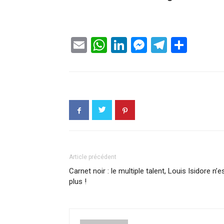
Email
WhatsApp
LinkedIn
Messenge
Telegr
Part
Article précédent
Carnet noir : le multiple talent, Louis Isidore n’e
plus !