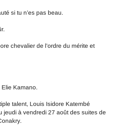
auté si tu n’es pas beau.
r.
re chevalier de l’ordre du mérite et
it Elie Kamano.
tiple talent, Louis Isidore Katembé
 jeudi à vendredi 27 août des suites de
Conakry.