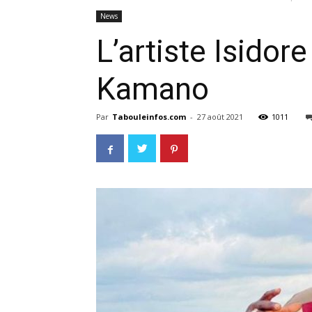
News
L’artiste Isidor
Kamano
Par
Tabouleinfos.com
-
27 août 2021
1011