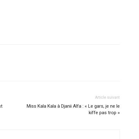
r
am
ager
Article suivant
st
Miss Kala Kala à Djanii Alfa : « Le gars, je ne le
kiffe pas trop »