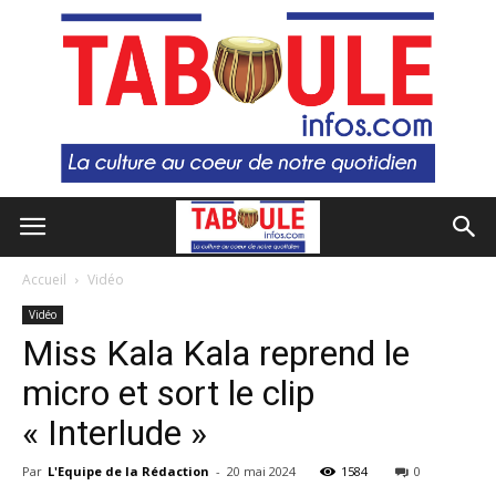
Accueil
Vidéo
Vidéo
Miss Kala Kala reprend le
micro et sort le clip
« Interlude »
Par
L'Equipe de la Rédaction
-
20 mai 2024
1584
0