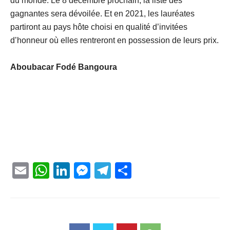
du monde. Le 8 décembre prochain, la liste des
gagnantes sera dévoilée. Et en 2021, les lauréates
partiront au pays hôte choisi en qualité d’invitées
d’honneur où elles rentreront en possession de leurs prix.
Aboubacar Fodé Bangoura
Email
WhatsApp
LinkedIn
Messenger
Telegram
Partager